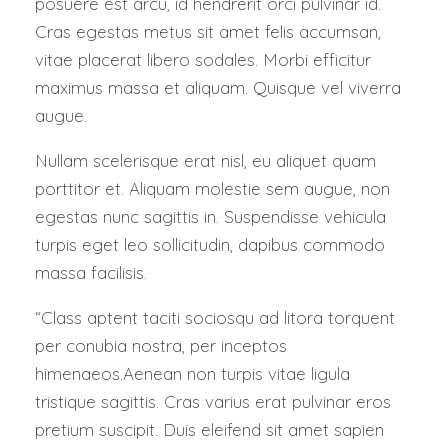
posuere est arcu, id hendrerit orci pulvinar id.
Cras egestas metus sit amet felis accumsan,
vitae placerat libero sodales. Morbi efficitur
maximus massa et aliquam. Quisque vel viverra
augue.
Nullam scelerisque erat nisl, eu aliquet quam
porttitor et. Aliquam molestie sem augue, non
egestas nunc sagittis in. Suspendisse vehicula
turpis eget leo sollicitudin, dapibus commodo
massa facilisis.
“Class aptent taciti sociosqu ad litora torquent
per conubia nostra, per inceptos
himenaeos.Aenean non turpis vitae ligula
tristique sagittis. Cras varius erat pulvinar eros
pretium suscipit. Duis eleifend sit amet sapien