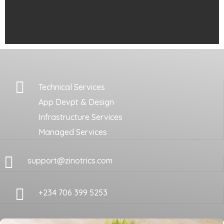

Technical Services
App Devpt & Design
Infrastructure Services
Managed Services

support@zinotrics.com

+234 706 399 5253