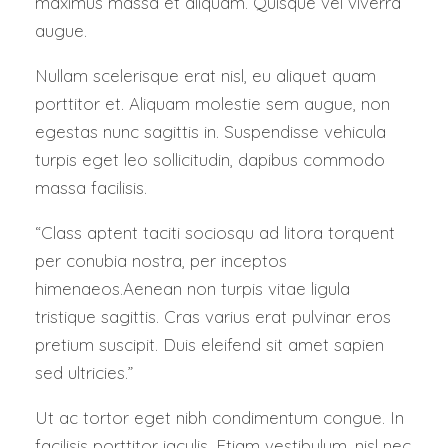
maximus massa et aliquam. Quisque vel viverra
augue.
Nullam scelerisque erat nisl, eu aliquet quam
porttitor et. Aliquam molestie sem augue, non
egestas nunc sagittis in. Suspendisse vehicula
turpis eget leo sollicitudin, dapibus commodo
massa facilisis.
“Class aptent taciti sociosqu ad litora torquent
per conubia nostra, per inceptos
himenaeos.Aenean non turpis vitae ligula
tristique sagittis. Cras varius erat pulvinar eros
pretium suscipit. Duis eleifend sit amet sapien
sed ultricies.”
Ut ac tortor eget nibh condimentum congue. In
facilisis porttitor iaculis. Etiam vestibulum, nisl nec