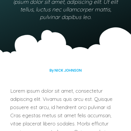
ipsum dolor sit amet, adipiscing elit. Ut elit
tellus, luctus nec ullamcorper mattis,
pulvinar dapibus leo.
By NICK JOHNSON
Lorem ipsum dolor sit amet, consectetur
adipiscing elit. Vivamus quis arcu est. Quisque
posuere est arcu, id hendrerit orci pulvinar id.
Cras egestas metus sit amet felis accumsan,
vitae placerat libero sodales. Morbi efficitur